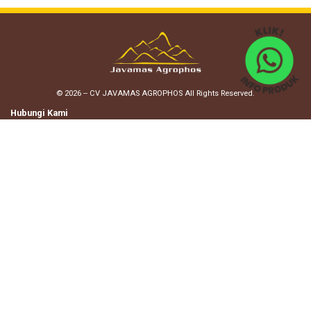
©
2026
-- CV JAVAMAS AGROPHOS All Rights Reserved.
Hubungi Kami
Email
:
office@javamas.com
javamas_agrophos@yahoo.com
Telp.
:
0274 2910 999
0852 9000 9000
02746904506
Alamat
JL. RAYA SAMBIPITU-NGLIPAR KM.8.3,
Desa/Kelurahan Kedungkeris,
Kec. Nglipar, Kab. Gudungkidul,
Provinsi Daerah Istimewa Yogyakarta,
Kode Pos: 55852
Privacy Policy